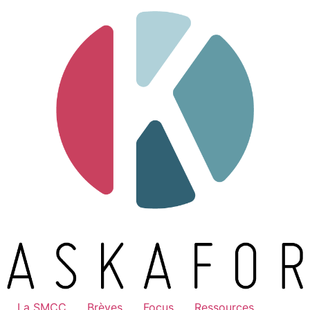
La SMCC
Brèves
Focus
Ressources