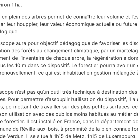
iron 1 ha.
e en plein des arbres permet de connaître leur volume et l’e
r leur houppier, leur valeur économique actuelle ou future
logique.
scope aura pour objectif pédagogique de favoriser les dis
tation des forêts au changement climatique, par un martela
ent de l’inventaire de chaque arbre, la régénération a don
s les 10 m dans ce dispositif. Le forestier pourra avoir un 
 renouvellement, ce qui est inhabituel en gestion mélangée 
cope n’est pas qu’un outil très technique à destination des
s. Pour permettre d’assouplir l’utilisation du dispositif, il a 
, permettant de travailler sur des plus petites surfaces, ce
son utilisation avec des publics moins habitués au métier d
e forestier. Il est installé en France, dans le département d
mune de Réville-aux-bois, à proximité de la bien-connue fo
de Verdun. Il se situe à 1h15 de Metz, 1h15 de Luxembourg,