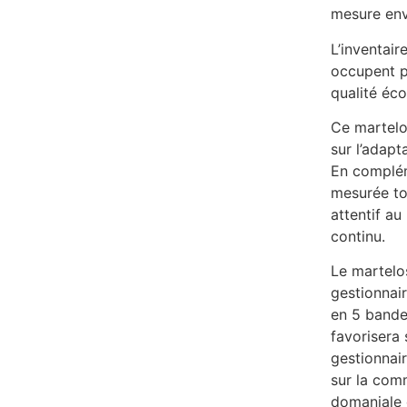
mesure env
L’inventair
occupent pa
qualité éco
Ce martelo
sur l’adap
En complém
mesurée tou
attentif au
continu.
Le martelos
gestionnaire
en 5 bandes
favorisera 
gestionnair
sur la com
domaniale 