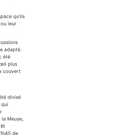
space qu’ils
 ou leur
cussions
ge adapté.
c été
œil plus
à couvert
été divisé
 qui
e
e la Meuse,
rêt
 1h45 de