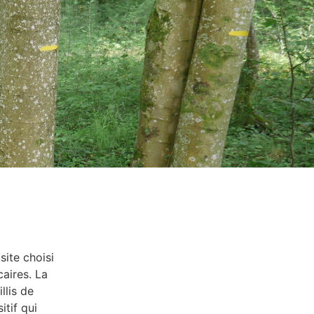
site choisi
caires. La
llis de
itif qui