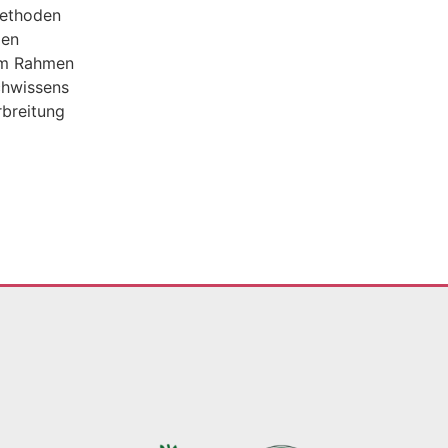
methoden
den
 im Rahmen
chwissens
rbreitung