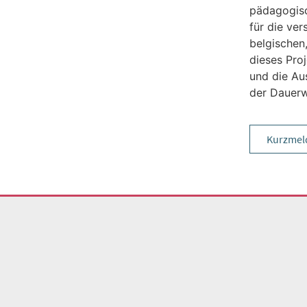
pädagogisc
für die ve
belgischen
dieses Pro
und die Au
der Dauerw
Kurzmel