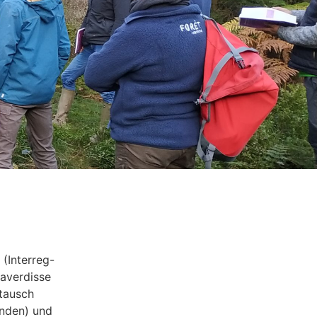
(Interreg-
Daverdisse
stausch
änden) und