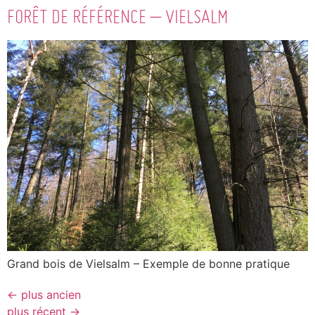
FORÊT DE RÉFÉRENCE – VIELSALM
Grand bois de Vielsalm – Exemple de bonne pratique
←
plus ancien
plus récent
→